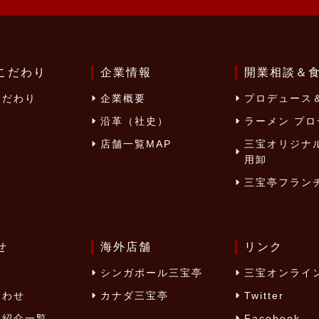
こだわり
企業情報
開業相談＆
こだわり
企業概要
プロデュース＆
沿革（社史）
ラーメン プ
店舗一覧MAP
三宝オリジナ
用卸
三宝亭フラン
せ
海外店舗
リンク
シンガポール三宝亭
三宝オンライ
合わせ
カナダ三宝亭
Twitter
ア紹介一覧
Facebook