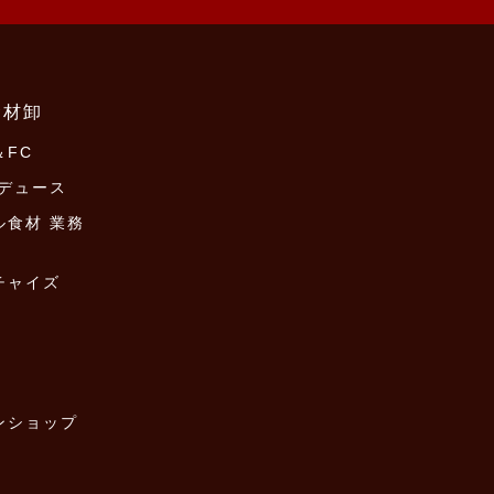
食材卸
FC
ロデュース
ル食材 業務
チャイズ
ンショップ