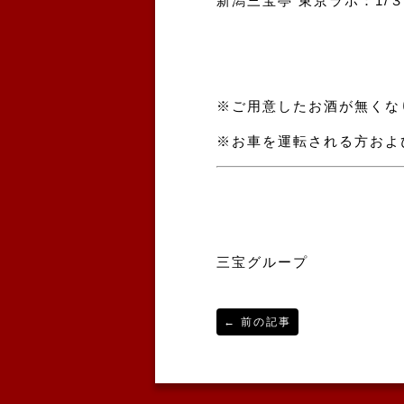
新潟三宝亭 東京ラボ：1/
※ご用意したお酒が無くな
※お車を運転される方およ
三宝グループ
←
前の記事