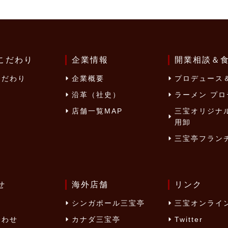
こだわり
企業情報
開業相談＆
こだわり
企業概要
プロデュース＆
沿革（社史）
ラーメン プ
店舗一覧MAP
三宝オリジナ
用卸
三宝亭フラン
せ
海外店舗
リンク
シンガポール三宝亭
三宝オンライ
合わせ
カナダ三宝亭
Twitter