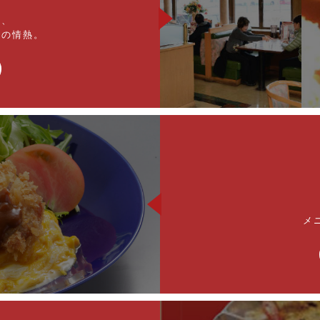
い、
フの情熱。
メ