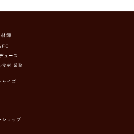
食材卸
FC
ロデュース
ル食材 業務
チャイズ
ンショップ